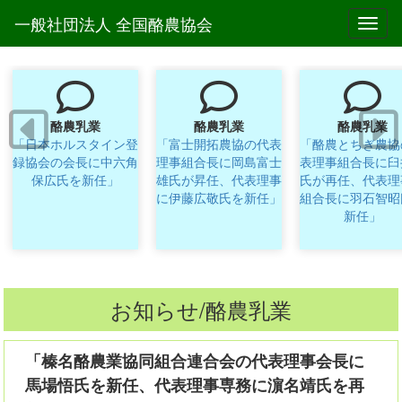
一般社団法人 全国酪農協会
Toggl
酪農乳業
酪農乳業
酪農乳業
「日本ホルスタイン登
「富士開拓農協の代表
「酪農とちぎ農協
録協会の会長に中六角
理事組合長に岡島富士
表理事組合長に臼
保広氏を新任」
雄氏が昇任、代表理事
氏が再任、代表理
に伊藤広敬氏を新任」
組合長に羽石智昭
新任」
お知らせ/酪農乳業
「榛名酪農業協同組合連合会の代表理事会長に
馬場悟氏を新任、代表理事専務に濵名靖氏を再