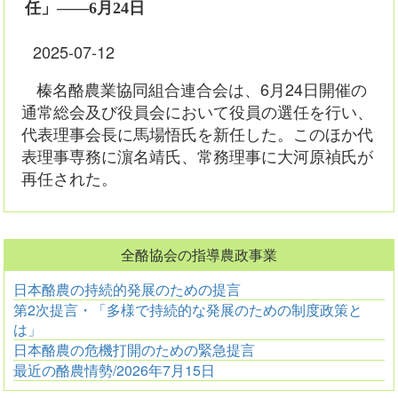
任」――6月24日
2025-07-12
榛名酪農業協同組合連合会は、6月24日開催の
通常総会及び役員会において役員の選任を行い、
代表理事会長に馬場悟氏を新任した。このほか代
表理事専務に濵名靖氏、常務理事に大河原禎氏が
再任された。
全酪協会の指導農政事業
日本酪農の持続的発展のための提言
第2次提言・「多様で持続的な発展のための制度政策と
は」
日本酪農の危機打開のための緊急提言
最近の酪農情勢/2026年7月15日