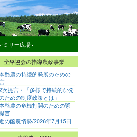
ァミリー広場
全酪協会の指導農政事業
本酪農の持続的発展のための
酪農乳業
酪農乳業
酪農乳業
言
ーン化学工業㈱
「大山乳業農協の代表
「神奈川県酪農業協同
「
役に髙橋一也氏
理事組合長に徳丸洋一
組合連合会がＪＡ全農
新
2次提言・「多様で持続的な発
が新任」
氏が昇任」
かながわと合併」
のための制度政策とは」
本酪農の危機打開のための緊
提言
近の酪農情勢/2026年7月15日