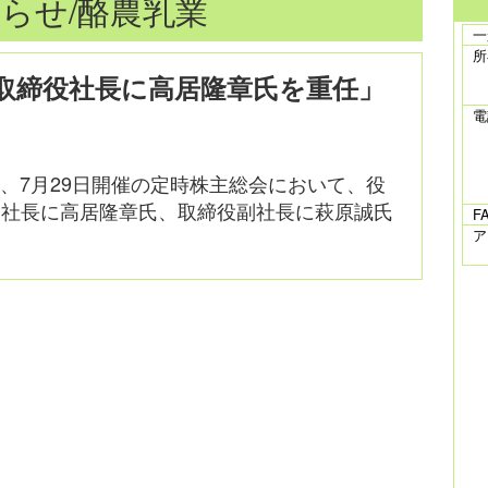
らせ/酪農乳業
一
所
取締役社長に高居隆章氏を重任」
電
、7月29日開催の定時株主総会において、役
役社長に高居隆章氏、取締役副社長に萩原誠氏
F
ア