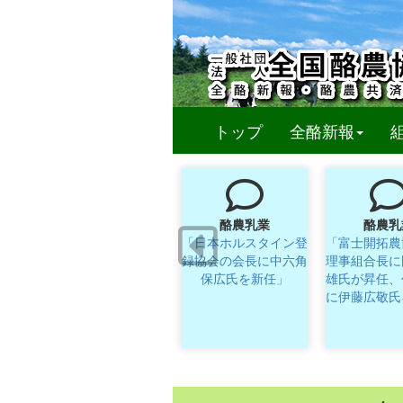
(curren
トップ
全酪新報
酪農乳業
酪農乳
「日本ホルスタイン登
「富士開拓農
録協会の会長に中六角
理事組合長に
保広氏を新任」
雄氏が昇任、
に伊藤広敬氏