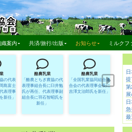
t)
組織案内
共済/旅行/出版
お知らせ
ミルクフ
日
業
酪農乳業
酪農乳業
提
協の代表
「酪農とちぎ農協の代
「全国乳業協同組合連
「クリ
岡島富士
表理事組合長に臼井勉
合会の代表理事会長に
の取締
第
代表理事
氏が再任、代表理事副
吉澤文治郎氏を新任」
展
を新任」
組合長に羽石智昭氏を
日
新任」
急
最