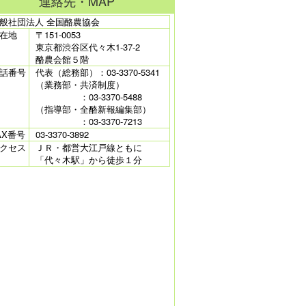
連絡先・MAP
般社団法人 全国酪農協会
在地
〒151-0053
東京都渋谷区代々木1-37-2
酪農会館５階
話番号
代表（総務部）：03-3370-5341
（業務部・共済制度）
：03-3370-5488
（指導部・全酪新報編集部）
：03-3370-7213
AX番号
03-3370-3892
クセス
ＪＲ・都営大江戸線ともに
「代々木駅」から徒歩１分