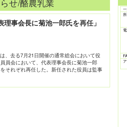
らせ/酪農乳業
一
所
表理事会長に菊池一郎氏を再任」
電
は、去る7月21日開催の通常総会において役
F
役員員会において、代表理事会長に菊池一郎
ア
氏をそれぞれ再任した。新任された役員は監事