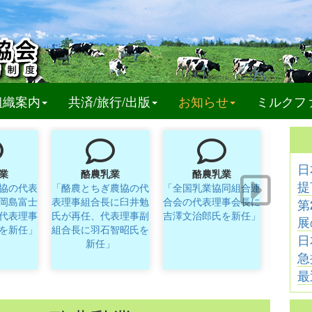
t)
組織案内
共済/旅行/出版
お知らせ
ミルクフ
日
業
酪農乳業
酪農乳業
提
協の代表
「酪農とちぎ農協の代
「全国乳業協同組合連
「クリ
岡島富士
表理事組合長に臼井勉
合会の代表理事会長に
の取締
第
代表理事
氏が再任、代表理事副
吉澤文治郎氏を新任」
展
を新任」
組合長に羽石智昭氏を
日
新任」
急
最