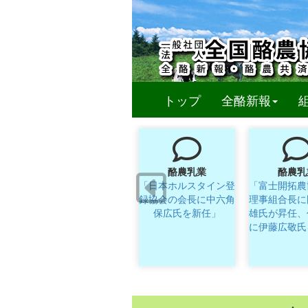
(curren
トップ
全酪新報
酪農乳業
酪農乳
「日本ホルスタイン登
「富士開拓農
録協会の会長に中六角
理事組合長に
保広氏を新任」
雄氏が昇任、
に伊藤広敬氏