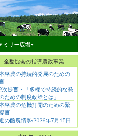
ァミリー広場
全酪協会の指導農政事業
本酪農の持続的発展のための
酪農乳業
酪農乳業
酪農乳業
言
ーン化学工業㈱
「大山乳業農協の代表
「神奈川県酪農業協同
「
役に髙橋一也氏
理事組合長に徳丸洋一
組合連合会がＪＡ全農
新
2次提言・「多様で持続的な発
が新任」
氏が昇任」
かながわと合併」
のための制度政策とは」
本酪農の危機打開のための緊
提言
近の酪農情勢/2026年7月15日