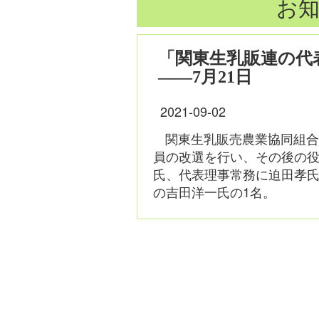
お知
「関東生乳販連の代
――7月21日
2021-09-02
関東生乳販売農業協同組合
員の改選を行い、その後の
氏、代表理事常務に迫田孝
の吉田洋一氏の1名。