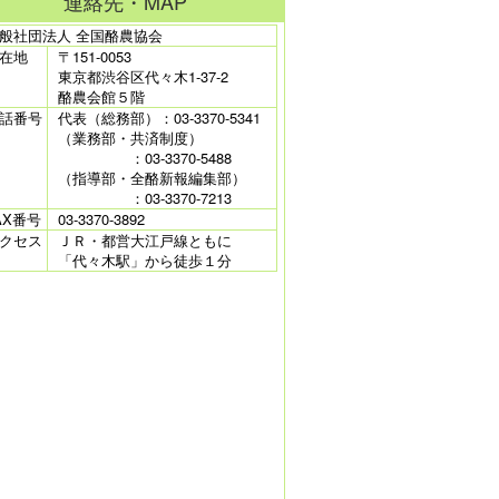
連絡先・MAP
般社団法人 全国酪農協会
在地
〒151-0053
東京都渋谷区代々木1-37-2
酪農会館５階
話番号
代表（総務部）：03-3370-5341
（業務部・共済制度）
：03-3370-5488
（指導部・全酪新報編集部）
：03-3370-7213
AX番号
03-3370-3892
クセス
ＪＲ・都営大江戸線ともに
「代々木駅」から徒歩１分