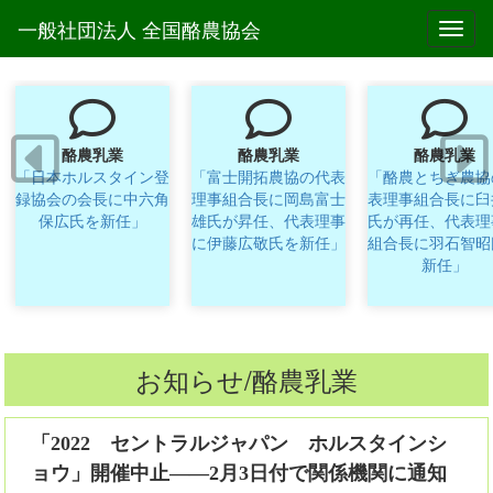
一般社団法人 全国酪農協会
Toggl
酪農乳業
酪農乳業
酪農乳業
「日本ホルスタイン登
「富士開拓農協の代表
「酪農とちぎ農協
録協会の会長に中六角
理事組合長に岡島富士
表理事組合長に臼
保広氏を新任」
雄氏が昇任、代表理事
氏が再任、代表理
に伊藤広敬氏を新任」
組合長に羽石智昭
新任」
お知らせ/酪農乳業
「2022 セントラルジャパン ホルスタインシ
ョウ」開催中止――2月3日付で関係機関に通知