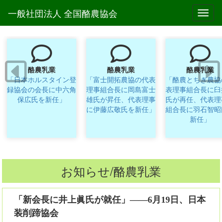
一般社団法人 全国酪農協会
Toggl
酪農乳業
酪農乳業
酪農乳業
「日本ホルスタイン登
「富士開拓農協の代表
「酪農とちぎ農協
録協会の会長に中六角
理事組合長に岡島富士
表理事組合長に臼
保広氏を新任」
雄氏が昇任、代表理事
氏が再任、代表理
に伊藤広敬氏を新任」
組合長に羽石智昭
新任」
お知らせ/酪農乳業
「新会長に井上眞氏が就任」――6月19日、日本
装削蹄協会