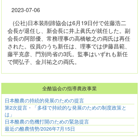
2023-07-06
(公社)日本装削蹄協会は6月19日付で佐藤浩二
会長が退任し、新会長に井上眞氏が就任した。副
会長の阿部優、常務理事の高橋敏之の両氏は再任
された。役員のうち新任は、理事では伊藤昌範、
藤平克彦、門別尚省の3氏。監事はいずれも新任
で間弘子、金川祐之の両氏。
全酪協会の指導農政事業
日本酪農の持続的発展のための提言
第2次提言・「多様で持続的な発展のための制度政策と
は」
日本酪農の危機打開のための緊急提言
最近の酪農情勢/2026年7月15日