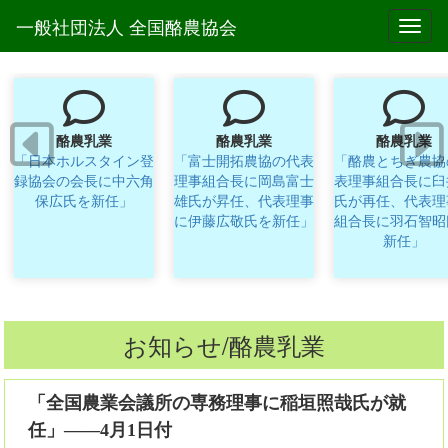
一般社団法人 全国酪農協会
Toggl
酪農乳業
酪農乳業
酪農乳業
「日本ホルスタイン登
「富士開拓農協の代表
「酪農とちぎ農協
録協会の会長に中六角
理事組合長に岡島富士
表理事組合長に臼
保広氏を新任」
雄氏が昇任、代表理事
氏が再任、代表理
に伊藤広敬氏を新任」
組合長に羽石智昭
新任」
お知らせ/酪農乳業
「全国農業会議所の専務理事に稲垣照哉氏が就
任」――4月1日付