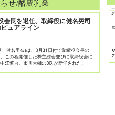
らせ/酪農乳業
一
所
役会長を退任、取締役に健名晃司
㈱ピュアライン
電
役＝健名里奈)は、3月31日付で取締役会長の
F
た、この程開催した株主総会並びに取締役会に
ア
中江慎吾、市川大輔の3氏が新任された。