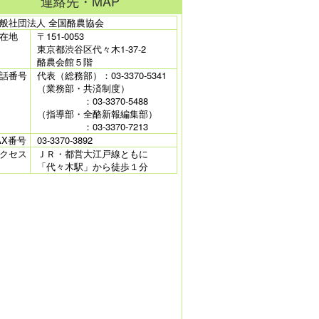
連絡先・MAP
般社団法人 全国酪農協会
在地
〒151-0053
東京都渋谷区代々木1-37-2
酪農会館５階
話番号
代表（総務部）：03-3370-5341
（業務部・共済制度）
：03-3370-5488
（指導部・全酪新報編集部）
：03-3370-7213
AX番号
03-3370-3892
クセス
ＪＲ・都営大江戸線ともに
「代々木駅」から徒歩１分