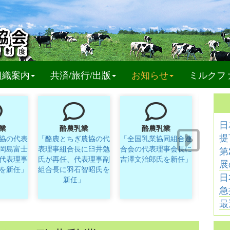
t)
組織案内
共済/旅行/出版
お知らせ
ミルクフ
日
業
酪農乳業
酪農乳業
提
協の代表
「酪農とちぎ農協の代
「全国乳業協同組合連
「クリ
岡島富士
表理事組合長に臼井勉
合会の代表理事会長に
の取締
第
代表理事
氏が再任、代表理事副
吉澤文治郎氏を新任」
展
を新任」
組合長に羽石智昭氏を
日
新任」
急
最