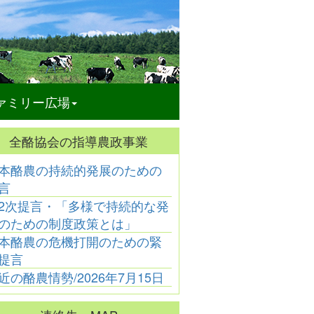
ァミリー広場
全酪協会の指導農政事業
本酪農の持続的発展のための
酪農乳業
酪農乳業
酪農乳業
言
ーン化学工業㈱
「大山乳業農協の代表
「神奈川県酪農業協同
「
役に髙橋一也氏
理事組合長に徳丸洋一
組合連合会がＪＡ全農
新
2次提言・「多様で持続的な発
が新任」
氏が昇任」
かながわと合併」
のための制度政策とは」
本酪農の危機打開のための緊
提言
近の酪農情勢/2026年7月15日