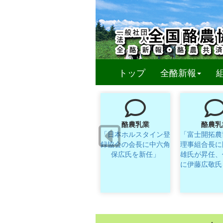
(curren
トップ
全酪新報
酪農乳業
酪農乳
「日本ホルスタイン登
「富士開拓農
録協会の会長に中六角
理事組合長に
保広氏を新任」
雄氏が昇任、
に伊藤広敬氏