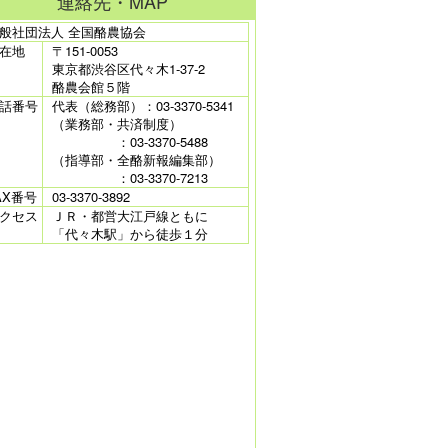
連絡先・MAP
般社団法人 全国酪農協会
在地
〒151-0053
東京都渋谷区代々木1-37-2
酪農会館５階
話番号
代表（総務部）：03-3370-5341
（業務部・共済制度）
：03-3370-5488
（指導部・全酪新報編集部）
：03-3370-7213
AX番号
03-3370-3892
クセス
ＪＲ・都営大江戸線ともに
「代々木駅」から徒歩１分