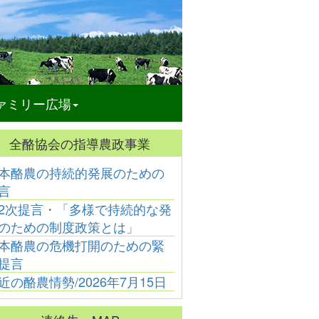
ァミリー広場
全酪協会の指導農政事業
本酪農の持続的発展のための
酪農乳業
酪農乳業
酪農乳業
言
ーン化学工業㈱
「大山乳業農協の代表
「神奈川県酪農業協同
「
役に髙橋一也氏
理事組合長に徳丸洋一
組合連合会がＪＡ全農
新
2次提言・「多様で持続的な発
が新任」
氏が昇任」
かながわと合併」
のための制度政策とは」
本酪農の危機打開のための緊
提言
近の酪農情勢/2026年7月15日