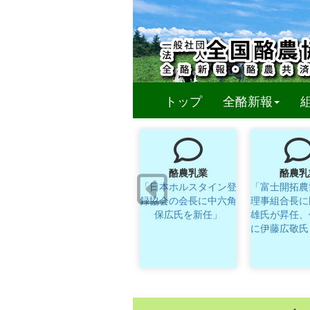
(curren
トップ
全酪新報
酪農乳業
酪農乳
「日本ホルスタイン登
「富士開拓農
録協会の会長に中六角
理事組合長に
保広氏を新任」
雄氏が昇任、
に伊藤広敬氏