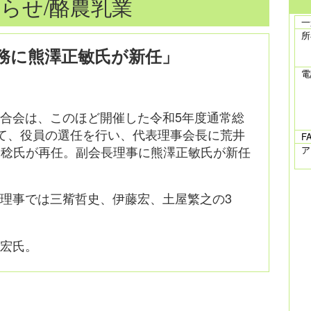
らせ/酪農乳業
一
所
務に熊澤正敏氏が新任」
電
合会は、このほど開催した令和5年度通常総
て、役員の選任を行い、代表理事会長に荒井
F
山稔氏が再任。副会長理事に熊澤正敏氏が新任
ア
理事では三觜哲史、伊藤宏、土屋繁之の3
泰宏氏。