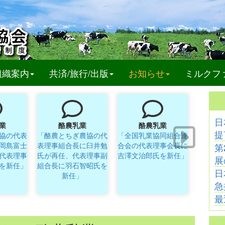
t)
組織案内
共済/旅行/出版
お知らせ
ミルクフ
日
業
酪農乳業
酪農乳業
提
協の代表
「酪農とちぎ農協の代
「全国乳業協同組合連
「クリ
岡島富士
表理事組合長に臼井勉
合会の代表理事会長に
の取締
第
代表理事
氏が再任、代表理事副
吉澤文治郎氏を新任」
展
を新任」
組合長に羽石智昭氏を
日
新任」
急
最