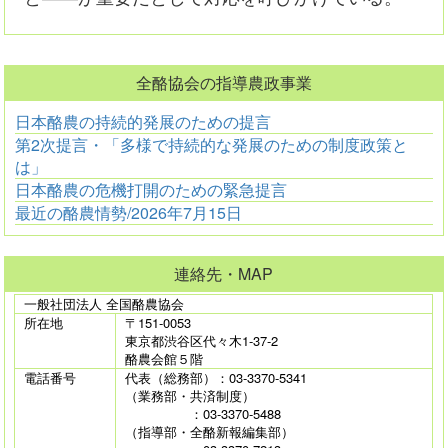
全酪協会の指導農政事業
日本酪農の持続的発展のための提言
第2次提言・「多様で持続的な発展のための制度政策と
は」
日本酪農の危機打開のための緊急提言
最近の酪農情勢/2026年7月15日
連絡先・MAP
一般社団法人 全国酪農協会
所在地
〒151-0053
東京都渋谷区代々木1-37-2
酪農会館５階
電話番号
代表（総務部）：03-3370-5341
（業務部・共済制度）
：03-3370-5488
（指導部・全酪新報編集部）