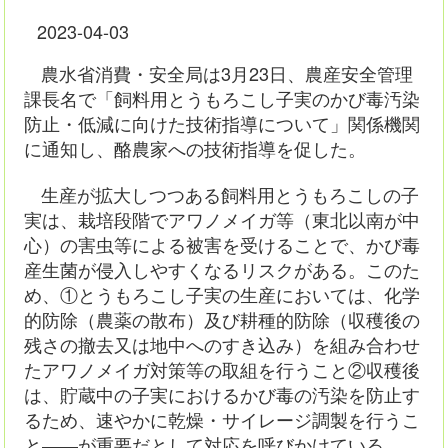
2023-04-03
農水省消費・安全局は3月23日、農産安全管理
課長名で「飼料用とうもろこし子実のかび毒汚染
防止・低減に向けた技術指導について」関係機関
に通知し、酪農家への技術指導を促した。
生産が拡大しつつある飼料用とうもろこしの子
実は、栽培段階でアワノメイガ等（東北以南が中
心）の害虫等による被害を受けることで、かび毒
産生菌が侵入しやすくなるリスクがある。このた
め、①とうもろこし子実の生産においては、化学
的防除（農薬の散布）及び耕種的防除（収穫後の
残さの撤去又は地中へのすき込み）を組み合わせ
たアワノメイガ対策等の取組を行うこと②収穫後
は、貯蔵中の子実におけるかび毒の汚染を防止す
るため、速やかに乾燥・サイレージ調製を行うこ
と――が重要だとして対応を呼びかけている。