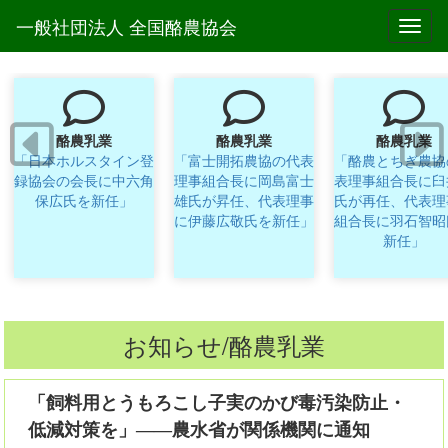
一般社団法人 全国酪農協会
Toggl
酪農乳業
酪農乳業
酪農乳業
「日本ホルスタイン登
「富士開拓農協の代表
「酪農とちぎ農協
録協会の会長に中六角
理事組合長に岡島富士
表理事組合長に臼
保広氏を新任」
雄氏が昇任、代表理事
氏が再任、代表理
に伊藤広敬氏を新任」
組合長に羽石智昭
新任」
お知らせ/酪農乳業
「飼料用とうもろこし子実のかび毒汚染防止・
低減対策を」――農水省が関係機関に通知