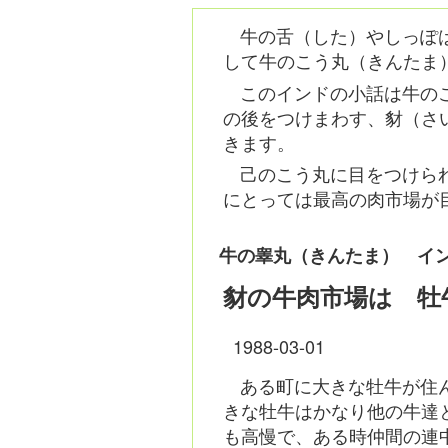
牛の舌（した）やしっぽ
して牛のこう丸（きんたま
このインドの小話は牛の
の後をつけまわす、豺（さ
きます。
己のこう丸に目をつけら
にとっては最高の肉市場が
牛の睾丸（きんたま） イ
豺の牛肉市場は 牡
1988-03-01
ある町に大きな牡牛が住
きな牡牛はかなり他の牛達
も高慢で、ある時仲間の連