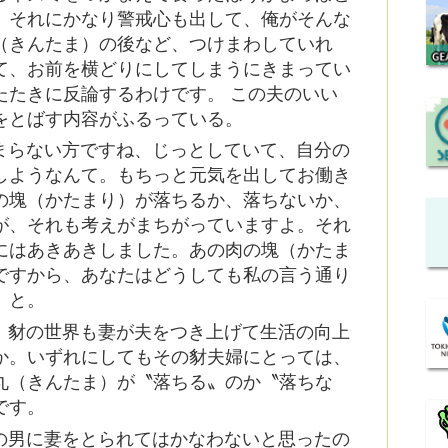
、それにかなり警戒心も出して、俺がそんな
（きんたま）の後など、つけまわしていれ
て、お前を横どりにしてしまうにきまってい
たたきに反論するわけです。 この夫のいい
をとばす内容がふるっている。
まらない方ですね、じっとしていて、自分の
しようなんて。もちっと元気を出してお働き
の塊（かたまり）が落ちるか、落ちないか、
が、それも考えがまちがっていますよ。それ
にはあきあきしました。あの肉の塊（かたま
ですから、あなたはどうしても私の言う通り
』と。
、豺の世界も妻が夫をつき上げて生活の向上
か。いずれにしてもその豺夫婦にとっては、
丸（きんたま）が〝落ちる〟のか〝落ちな
です。
の男に妻をとられてはかなわないと思ったの