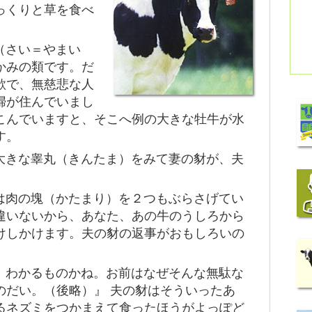
っくりと草を食べ
（さい＝やまい
かみの類です。だ
欲で、無慈悲な人
婦が住んでいまし
こんでいますと、そこへ例の大きな牡牛が水
す。
大きな睾丸（きんたま）をみて妻の豺が、夫
は肉の塊（かたまり）を２つもぶらさげてい
違いないから、あなた、あの牛のうしろから
けしかけます。夫の豺の返事がおもしろいの
、わかるものかね。お前はなぜそんな無駄な
のだい。（後略）』 夫の豺はそういったあ
るネズミをつかまえて食ったほうがよっぽど