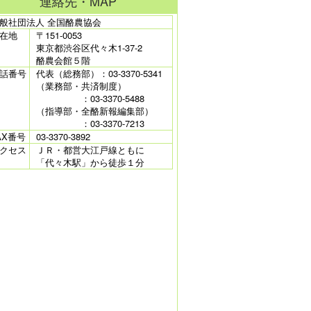
連絡先・MAP
般社団法人 全国酪農協会
在地
〒151-0053
東京都渋谷区代々木1-37-2
酪農会館５階
話番号
代表（総務部）：03-3370-5341
（業務部・共済制度）
：03-3370-5488
（指導部・全酪新報編集部）
：03-3370-7213
AX番号
03-3370-3892
クセス
ＪＲ・都営大江戸線ともに
「代々木駅」から徒歩１分