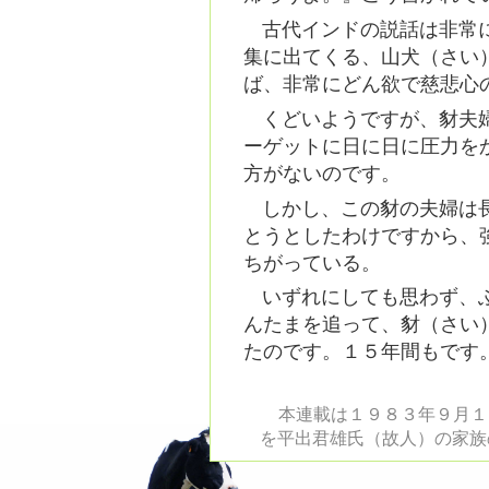
古代インドの説話は非常
集に出てくる、山犬（さい
ば、非常にどん欲で慈悲心
くどいようですが、豺夫
ーゲットに日に日に圧力を
方がないのです。
しかし、この豺の夫婦は
とうとしたわけですから、
ちがっている。
いずれにしても思わず、
んたまを追って、豺（さい
たのです。１５年間もです
本連載は１９８３年９月１
を平出君雄氏（故人）の家族