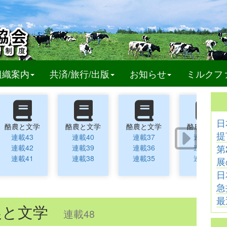
t)
組織案内
共済/旅行/出版
お知らせ
ミルクフ
日
酪農と文学
酪農と文学
酪農と文学
酪農と文学
提
連載43
連載40
連載37
連載34
第
連載42
連載39
連載36
連載33
連載41
連載38
連載35
連載32
展
日
急
最
農と文学
連載48