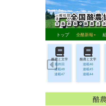
(curren
トップ
全酪新報
酪農と文学
酪農と文学
最終回
連載46
連載48
連載45
連載47
連載44
酪