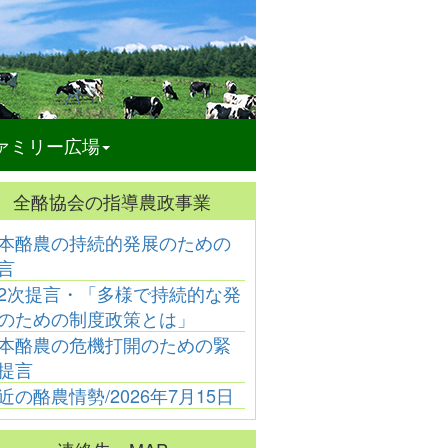
ァミリー広場
全酪協会の指導農政事業
本酪農の持続的発展のための
酪農と文学
酪農と文学
酪農と文学
酪農と
言
連載31
連載28
連載25
連載2
2次提言・「多様で持続的な発
連載30
連載27
連載24
連載2
連載29
連載26
連載23
連載2
のための制度政策とは」
本酪農の危機打開のための緊
提言
近の酪農情勢/2026年7月15日