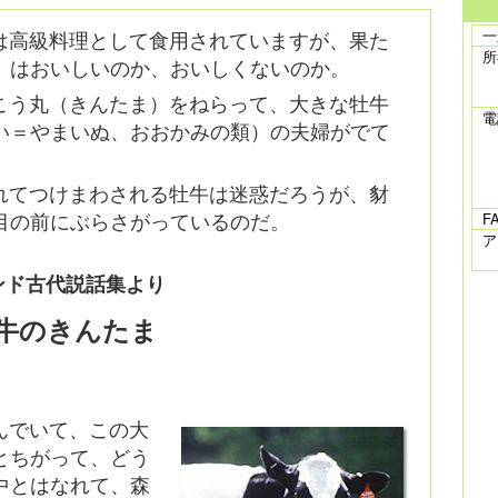
は高級料理として食用されていますが、果た
一
所
）はおいしいのか、おいしくないのか。
こう丸（きんたま）をねらって、大きな牡牛
電
い＝やまいぬ、おおかみの類）の夫婦がでて
れてつけまわされる牡牛は迷惑だろうが、豺
目の前にぶらさがっているのだ。
F
ア
ンド古代説話集より
牛のきんたま
んでいて、この大
とちがって、どう
中とはなれて、森