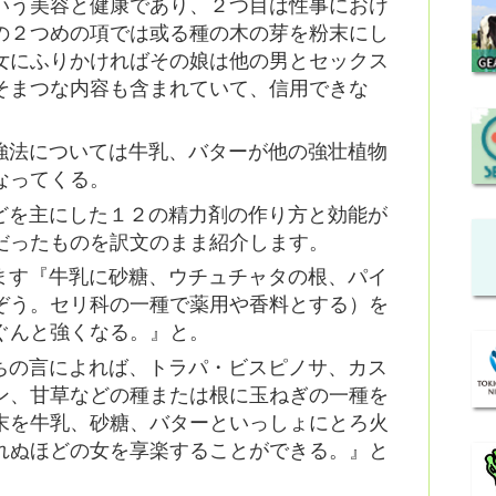
いう美容と健康であり、２つ目は性事におけ
の２つめの項では或る種の木の芽を粉末にし
女にふりかければその娘は他の男とセックス
そまつな内容も含まれていて、信用できな
強法については牛乳、バターが他の強壮植物
なってくる。
どを主にした１２の精力剤の作り方と効能が
だったものを訳文のまま紹介します。
ます『牛乳に砂糖、ウチュチャタの根、パイ
ぞう。セリ科の一種で薬用や香料とする）を
ぐんと強くなる。』と。
ちの言によれば、トラパ・ビスピノサ、カス
ン、甘草などの種または根に玉ねぎの一種を
末を牛乳、砂糖、バターといっしょにとろ火
れぬほどの女を享楽することができる。』と