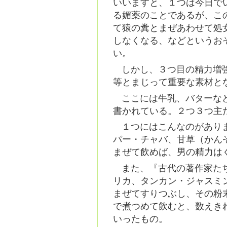
いいますと、１つは今日で
る媚薬のことであるが、こ
て猿の糞とまぜあわせて処
しなくなる、などというお
い。
しかし、３つ目の精力増
等とまじって重要な素材と
ここには牛乳、バターな
書かれている。２つ３つ主
１つにはこんなのがあり
パー・チャバ、甘草（かん
まぜて飲めば、男の精力は
また、『古代の著作家た
リカ、タンカン・ジャスミ
まぜてすりつぶし、その粉
で煮つめて飲むと、数えき
いったもの。