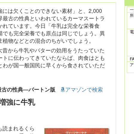
には欠くことのできない素材」と、2,000
一
所
界最古の性典といわれているカーマスートラ
かれています。今日「牛乳は完全な栄養食
電
精でも完全栄養でも原点は同じでしょう。異
壮植物などとの混合のちがいでしょう。
大昔から牛乳やバターの効用をうたっていた
ートに伝わってきていたならば、肉食はとも
F
とわが国一般国民に早くから食されていただ
ア
アマゾンで検索
最古の性典―バートン版
増強に牛乳
も読まれるくら