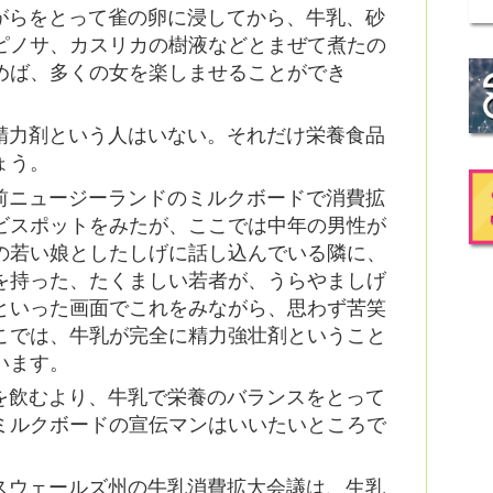
がらをとって雀の卵に浸してから、牛乳、砂
ピノサ、カスリカの樹液などとまぜて煮たの
めば、多くの女を楽しませることができ
精力剤という人はいない。それだけ栄養食品
ょう。
前ニュージーランドのミルクボードで消費拡
ビスポットをみたが、ここでは中年の男性が
の若い娘としたしげに話し込んでいる隣に、
を持った、たくましい若者が、うらやましげ
といった画面でこれをみながら、思わず苦笑
こでは、牛乳が完全に精力強壮剤ということ
います。
を飲むより、牛乳で栄養のバランスをとって
ミルクボードの宣伝マンはいいたいところで
スウェールズ州の牛乳消費拡大会議は、生乳