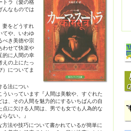
ートラ（愛の格
げんなものでは
、妻をどうすれ
いてや、いわゆ
るべき美徳や宗
あわせて快楽や
互的に人間の幸
考えの上にたっ
び）についてま
ける法につい
こういっています『人間は美貌や、すぐれた
どは、その人間を魅力的にするいちばんの自
た点に欠ける人間は、男でも女でも人為的な
ならない。』
な方法や技巧について書かれているが簡単に