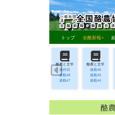
(curren
トップ
全酪新報
酪農と文学
酪農と文学
最終回
連載46
連載48
連載45
連載47
連載44
酪