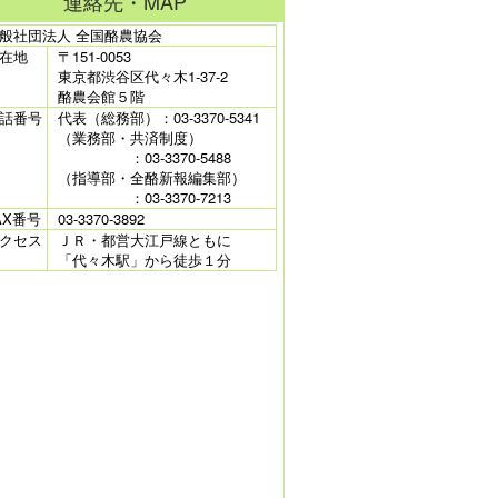
連絡先・MAP
般社団法人 全国酪農協会
在地
〒151-0053
東京都渋谷区代々木1-37-2
酪農会館５階
話番号
代表（総務部）：03-3370-5341
（業務部・共済制度）
：03-3370-5488
（指導部・全酪新報編集部）
：03-3370-7213
AX番号
03-3370-3892
クセス
ＪＲ・都営大江戸線ともに
「代々木駅」から徒歩１分