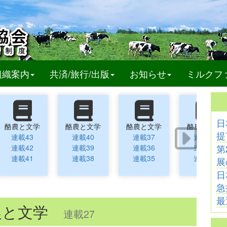
t)
組織案内
共済/旅行/出版
お知らせ
ミルクフ
日
酪農と文学
酪農と文学
酪農と文学
酪農と文学
提
連載43
連載40
連載37
連載34
第
連載42
連載39
連載36
連載33
連載41
連載38
連載35
連載32
展
日
急
最
農と文学
連載27