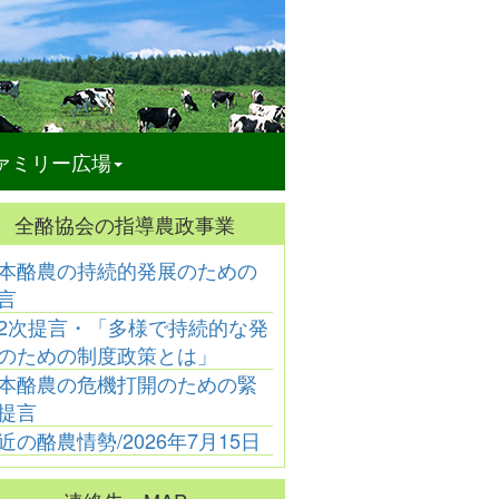
ァミリー広場
全酪協会の指導農政事業
本酪農の持続的発展のための
酪農と文学
酪農と文学
酪農と文学
酪農と
言
連載31
連載28
連載25
連載2
2次提言・「多様で持続的な発
連載30
連載27
連載24
連載2
連載29
連載26
連載23
連載2
のための制度政策とは」
本酪農の危機打開のための緊
提言
近の酪農情勢/2026年7月15日