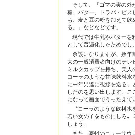
そして、『ゴマの実の外
糖、バター、トラパ・ビス
ち、麦と豆の粉を加えて飲
る。』などなどです。
現代では牛乳やバターを
として普遍化したためでし
余談になりますが、数年
大の一般消費者向けのテレ
ミルクカップを持ち、美人
コーラのような甘味飲料水
に中年男達に視線を送る、
したのを思い出します。こ
になって画面でうったえて
〝コーラのような飲料水
若い女の子をものにしろ〟
しょう。
また、豪州のニューサウ