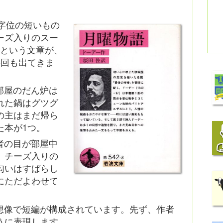
0字位の短いもの
ーズ入りのスー
』という文章が、
4回も出てきま
部屋のだん炉は
れた鍋はグツグ
の主はまだ帰ら
た本が1つ。
者の目が部屋中
。チーズ入りの
匂いはすばらし
にただよわせて
想像で短編が構成されています。先ず、作者
うに表現します。