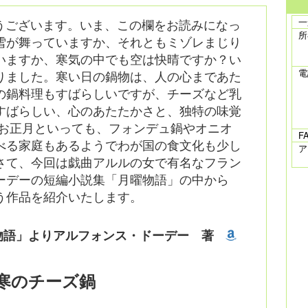
うございます。いま、この欄をお読みになっ
一
所
雪が舞っていますか、それともミゾレまじり
いますか、寒気の中でも空は快晴ですか？い
電
りました。寒い日の鍋物は、人の心まであた
の鍋料理もすばらしいですが、チーズなど乳
すばらしい、心のあたたかさと、独特の味覚
はお正月といっても、フォンデュ鍋やオニオ
F
べる家庭もあるようでわが国の食文化も少し
ア
さて、今回は戯曲アルルの女で有名なフラン
ーデーの短編小説集「月曜物語」の中から
う作品を紹介いたします。
物語」よりアルフォンス・ドーデー 著
寒のチーズ鍋