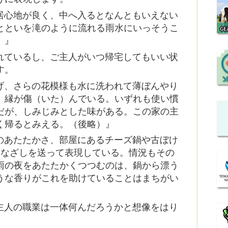
居心地が良く、中へ入るとなんともいえない
とといを滝のように流れる雨水にいっそうこ
）』
れているし、ご主人がいつ帰宅してもいい状
す。
げ、さらの花模様も水に洗われて薄ぼんやり
、縁が傷（いた）んでいる。いずれも使い慣
だが、しみじみとした味がある。この家の主
く帰るとみえる。（後略）』
のあたたかさ、部屋にあるチーズ鍋や古ぼけ
まなざしを送って表現している。情況もその
雨の夜をあたたかくつつむのは、鍋から漂う
うな香りがこれを助けていることはまちがい
主人の職業は一体何んだろうかと想像をはり