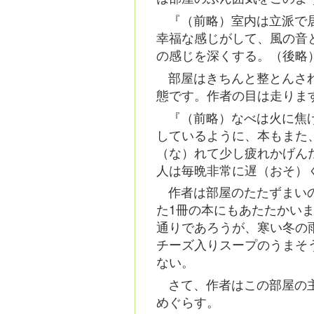
『（前略）室内は立派で
幸福な感じがして、風の音
の感じを深くする。（後略
部屋はきちんと整とんさ
態です。作者の目は走りま
『（前略）なべは火に焦
しているように、本もまた
（な）れて少し疲れかげん
人は毎晩非常に遅（おそ）
作者は部屋のたたずまい
た1冊の本にもあたたかい
通りであろうが、寒い冬の
チーズ入りスープのうまそ
ない。
さて、作者はこの部屋の
めぐらす。