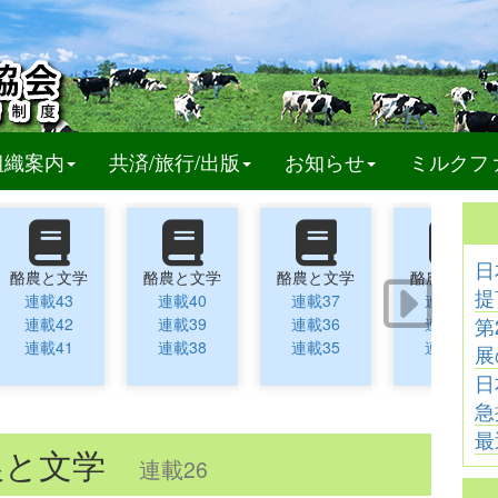
t)
組織案内
共済/旅行/出版
お知らせ
ミルクフ
日
酪農と文学
酪農と文学
酪農と文学
酪農と文学
提
連載43
連載40
連載37
連載34
第
連載42
連載39
連載36
連載33
連載41
連載38
連載35
連載32
展
日
急
最
農と文学
連載26