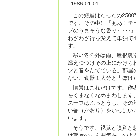
1986-01-01
この短編はたったの250
です。その中に『ああ！チ
プのうまそうな香り･････
わざわざ行を変えて単独で
す。
寒い冬の外は雨、屋根裏
燃えつづけその上にかけら
ツと音をたてている。部屋
ない。食器１人分と古ぼけ
情景はこれだけです。作
をくまなくなめまわします
スープはふっとうし、その
い香（かおり）をいっぱい
います。
そうです、視覚と嗅覚と
は部屋のふん囲気をこのよ