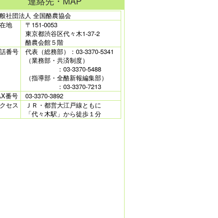
連絡先・MAP
般社団法人 全国酪農協会
在地
〒151-0053
東京都渋谷区代々木1-37-2
酪農会館５階
話番号
代表（総務部）：03-3370-5341
（業務部・共済制度）
：03-3370-5488
（指導部・全酪新報編集部）
：03-3370-7213
AX番号
03-3370-3892
クセス
ＪＲ・都営大江戸線ともに
「代々木駅」から徒歩１分