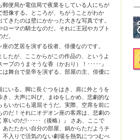
も郵便局か電信局で夜業をしている人にちが
で想像する。ところが、ちがうことがわか
出てきたのは壁にかかった大きな写真です。
やローマの騎士なのだ。それに王冠やカブト
のだ。
ン座の芝居を演ずる役者、俳優なのです。
ましたが、ここからがこの作品の、というよ
ープのうまそうな香（かおり）！･････』
には舞台で皇帝を演ずる、部屋の主、俳優に
殿にいる。脚に長ぐつをはき、肩に外とうを
歩き、大声に叫び、まゆをしかめ、悲劇的な
らもいかにも退屈そうだ。実際、空席を前に
ものだ！それにオデオン座の客席は、悲劇の
いのだ!･････（後略）』 さあ、ここで
、あたたかい自分の部屋、鍋からただようチ
、不入りで活気のない劇場を熱気につつむべ