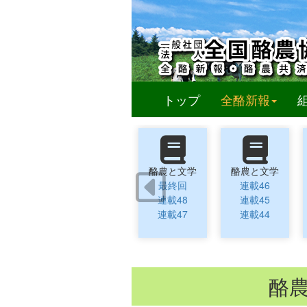
(curren
トップ
全酪新報
酪農と文学
酪農と文学
最終回
連載46
連載48
連載45
連載47
連載44
酪