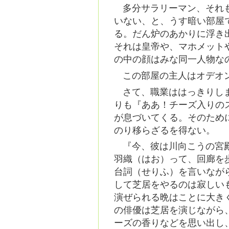
多分サラリーマン、それ
いない、と、うす暗い部屋
る。だん炉のあかりに浮き
それは皇帝や、マホメット
の中の顔はみな同一人物な
この部屋の主人はオデオ
さて、職業ははっきりし
りも『ああ！チーズ入りのス
が息づいてくる。そのため
のり移らざるを得ない。
『今、彼は川向こうの宮
羽織（はお）って、回廊を
台詞（せりふ）を言いなが
して芝居をやるのは寂しい
演ぜられる晩はことに大きく寒
の俳優は芝居を演じながら
ーズの香りなどを思い出し