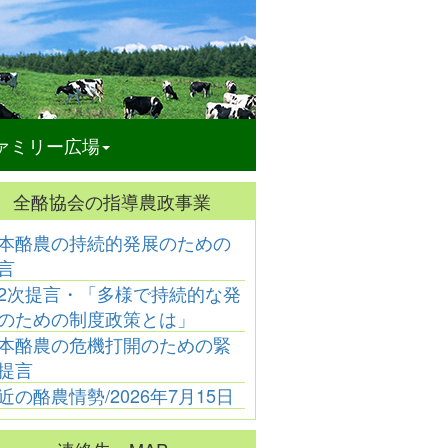
ァミリー広場
全酪協会の指導農政事業
本酪農の持続的発展のための
酪農と文学
酪農と文学
酪農と文学
酪農と
言
連載31
連載28
連載25
連載2
2次提言・「多様で持続的な発
連載30
連載27
連載24
連載2
連載29
連載26
連載23
連載2
のための制度政策とは」
本酪農の危機打開のための緊
提言
近の酪農情勢/2026年7月15日