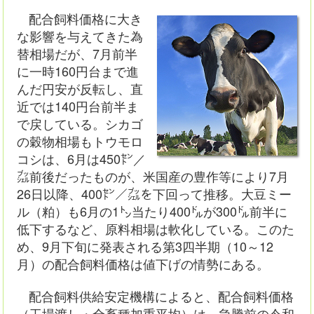
配合飼料価格に大き
な影響を与えてきた為
替相場だが、7月前半
に一時160円台まで進
んだ円安が反転し、直
近では140円台前半ま
で戻している。シカゴ
の穀物相場もトウモロ
コシは、6月は450㌣／
㌴前後だったものが、米国産の豊作等により7月
26日以降、400㌣／㌴を下回って推移。大豆ミー
ル（粕）も6月の1㌧当たり400㌦が300㌦前半に
低下するなど、原料相場は軟化している。このた
め、9月下旬に発表される第3四半期（10～12
月）の配合飼料価格は値下げの情勢にある。
配合飼料供給安定機構によると、配合飼料価格
（工場渡し・全畜種加重平均）は、急騰前の令和