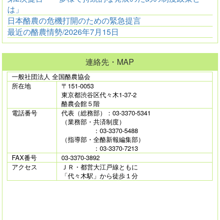
は」
日本酪農の危機打開のための緊急提言
最近の酪農情勢/2026年7月15日
連絡先・MAP
一般社団法人 全国酪農協会
所在地
〒151-0053
東京都渋谷区代々木1-37-2
酪農会館５階
電話番号
代表（総務部）：03-3370-5341
（業務部・共済制度）
：03-3370-5488
（指導部・全酪新報編集部）
：03-3370-7213
FAX番号
03-3370-3892
アクセス
ＪＲ・都営大江戸線ともに
「代々木駅」から徒歩１分