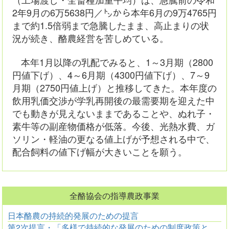
2年9月の6万5638円／㌧から本年6月の9万4765円
まで約1.5倍弱まで急騰したまま、高止まりの状
況が続き、酪農経営を苦しめている。
本年1月以降の乳配でみると、1～3月期（2800
円値下げ）、4～6月期（4300円値下げ）、7～9
月期（2750円値上げ）と推移してきた。本年度の
飲用乳価交渉が学乳再開後の最需要期を迎えた中
でも動きが見えないままであることや、ぬれ子・
素牛等の副産物価格が低落。今後、光熱水費、ガ
ソリン・軽油の更なる値上げが予想される中で、
配合飼料の値下げ幅が大きいことを願う。
全酪協会の指導農政事業
日本酪農の持続的発展のための提言
第2次提言・「多様で持続的な発展のための制度政策と