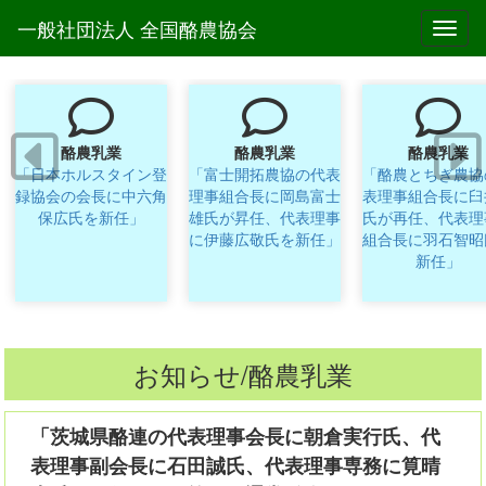
一般社団法人 全国酪農協会
Toggl
酪農乳業
酪農乳業
酪農乳業
「日本ホルスタイン登
「富士開拓農協の代表
「酪農とちぎ農協
録協会の会長に中六角
理事組合長に岡島富士
表理事組合長に臼
保広氏を新任」
雄氏が昇任、代表理事
氏が再任、代表理
に伊藤広敬氏を新任」
組合長に羽石智昭
新任」
お知らせ/酪農乳業
「茨城県酪連の代表理事会長に朝倉実行氏、代
表理事副会長に石田誠氏、代表理事専務に筧晴