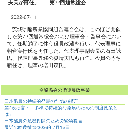
夫氏が再任」――第72回通常総会
2022-07-11
茨城県酪農業協同組合連合会は、このほど開催
した第72回通常総会および理事会・監事会におい
て、任期満了に伴う役員改選を行い、代表理事に
朝倉実行氏を再任した。代表理事副会長の石田誠
氏、代表理事専務の筧晴夫氏も再任。役員のうち
新任は、理事の増田茂氏。
全酪協会の指導農政事業
日本酪農の持続的発展のための提言
第2次提言・「多様で持続的な発展のための制度政策と
は」
日本酪農の危機打開のための緊急提言
最近の酪農情勢/2026年7月15日